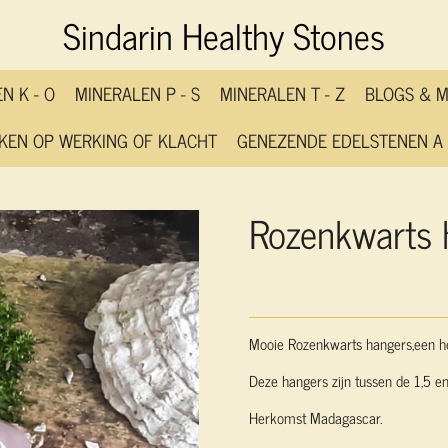
Sindarin Healthy Stones
N K - O
MINERALEN P - S
MINERALEN T - Z
BLOGS & 
KEN OP WERKING OF KLACHT
GENEZENDE EDELSTENEN A 
Rozenkwarts 
Mooie Rozenkwarts hangers,een hel
Deze hangers zijn tussen de 1,5 en
Herkomst Madagascar.