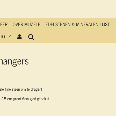
MEER
OVER MIJZELF
EDELSTENEN & MINERALEN LIJST
TOT Z
hangers
e fijne steen om te dragen!
 2,5 cm groot.Mooi glad gepolijst.