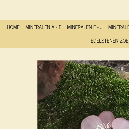
Ga
direct
naar
de
HOME
MINERALEN A - E
MINERALEN F - J
MINERALE
hoofdinhoud
EDELSTENEN ZOE