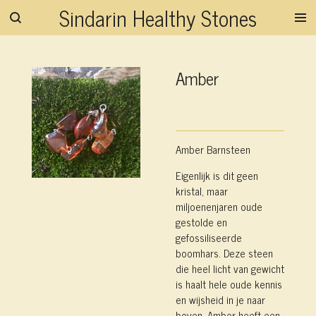
Sindarin Healthy Stones
Ga
direct
naar
de
Amber
hoofdinhoud
Amber Barnsteen
Eigenlijk is dit geen
kristal, maar
miljoenenjaren oude
gestolde en
gefossiliseerde
boomhars. Deze steen
die heel licht van gewicht
is haalt hele oude kennis
en wijsheid in je naar
boven. Amber heeft een