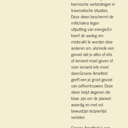
karmische verbindingen in
traumatische situaties.
Deze steen beschermt de
miltchakra tegen
uitputting van energie.En
keert de aanleg om
misbruikt te worden door
anderen om, alsmede een
gevoel dat je alles of iets
of iemand moet geven of
voor iemand iets moet
doen.Groene Amethist
geeft een je groot gevoel
van zelfvertrouwen. Deze
steen helpt degenen die
klaar zijn om de planeet
waardig en met vol
bewustzijn tezijnertijd
verlaten.
Groene Amethist is een