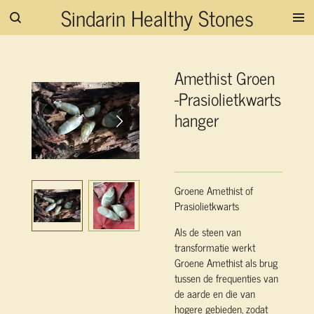
Sindarin Healthy Stones
Ga
direct
naar
de
Amethist Groen
hoofdinhoud
-Prasiolietkwarts
hanger
Groene Amethist of
Prasiolietkwarts
Als de steen van
transformatie werkt
Groene Amethist als brug
tussen de frequenties van
de aarde en die van
hogere gebieden, zodat