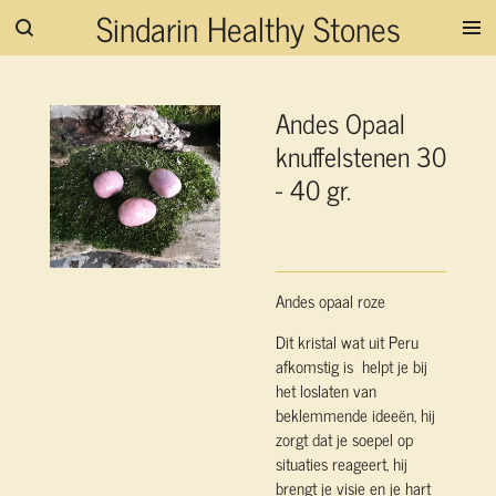
Sindarin Healthy Stones
Ga
direct
naar
de
Andes Opaal
hoofdinhoud
knuffelstenen 30
- 40 gr.
Andes opaal roze
Dit kristal wat uit Peru
afkomstig is helpt je bij
het loslaten van
beklemmende ideeën, hij
zorgt dat je soepel op
situaties reageert, hij
brengt je visie en je hart