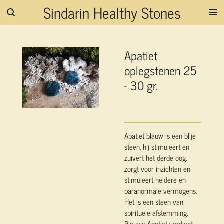
Sindarin Healthy Stones
Ga
direct
naar
de
Apatiet
hoofdinhoud
oplegstenen 25
- 30 gr.
Apatiet blauw is een blije
steen, hij stimuleert en
zuivert het derde oog,
zorgt voor inzichten en
stimuleert heldere en
paranormale vermogens.
Het is een steen van
spirituele afstemming.
Blauwe Apatiet verdiept