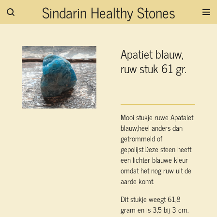
Sindarin Healthy Stones
Ga
direct
naar
de
Apatiet blauw,
hoofdinhoud
ruw stuk 61 gr.
Mooi stukje ruwe Apataiet
blauw,heel anders dan
getrommeld of
gepolijst.Deze steen heeft
een lichter blauwe kleur
omdat het nog ruw uit de
aarde komt.
Dit stukje weegt 61,8
gram en is 3,5 bij 3 cm.