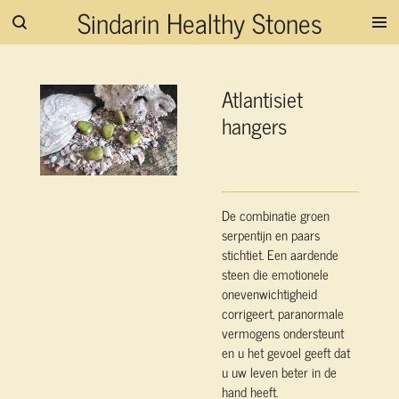
Sindarin Healthy Stones
Ga
direct
naar
de
Atlantisiet
hoofdinhoud
hangers
De combinatie groen
serpentijn en paars
stichtiet. Een aardende
steen die emotionele
onevenwichtigheid
corrigeert, paranormale
vermogens ondersteunt
en u het gevoel geeft dat
u uw leven beter in de
hand heeft.