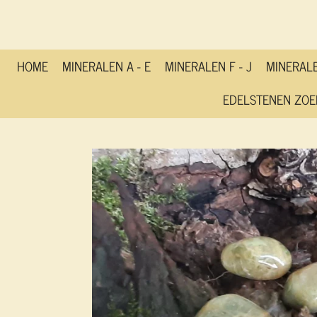
Ga
direct
naar
de
HOME
MINERALEN A - E
MINERALEN F - J
MINERALE
hoofdinhoud
EDELSTENEN ZOE