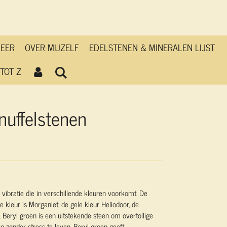
MEER
OVER MIJZELF
EDELSTENEN & MINERALEN LIJST
TOT Z
nuffelstenen
vibratie die in verschillende kleuren voorkomt. De
e kleur is Morganiet, de gele kleur Heliodoor, de
 Beryl groen is een uitstekende steen om overtollige
 zonder stress te leven. Beryl groen geeft