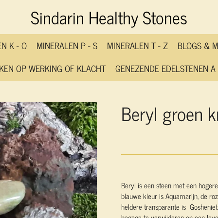
Sindarin Healthy Stones
N K - O
MINERALEN P - S
MINERALEN T - Z
BLOGS & 
KEN OP WERKING OF KLACHT
GENEZENDE EDELSTENEN A 
Beryl groen k
Beryl is een steen met een hogere 
blauwe kleur is Aquamarijn, de roz
heldere transparante is Gosheniet.
bagage te verwijderen en een leven