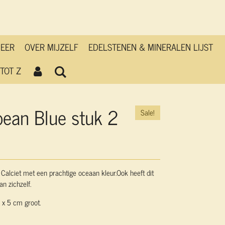
MEER
OVER MIJZELF
EDELSTENEN & MINERALEN LIJST
TOT Z
bean Blue stuk 2
Sale!
Calciet met een prachtige oceaan kleur.Ook heeft dit
n zichzelf.
 x 5 cm groot.