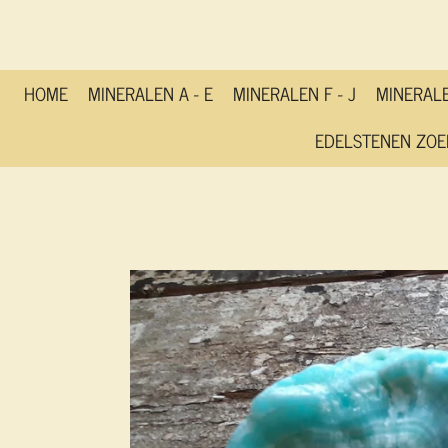
Ga
direct
naar
de
HOME
MINERALEN A - E
MINERALEN F - J
MINERALE
hoofdinhoud
EDELSTENEN ZOE