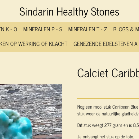
Sindarin Healthy Stones
N K - O
MINERALEN P - S
MINERALEN T - Z
BLOGS & 
KEN OP WERKING OF KLACHT
GENEZENDE EDELSTENEN A 
Calciet Carib
Nog een mooi stuk Cariibean Blue 
stuk weer de natuurlijke gladheidva
Dit stuk weegt 277 gram en is 8,5
Je ontvangt het stuk op de foto.