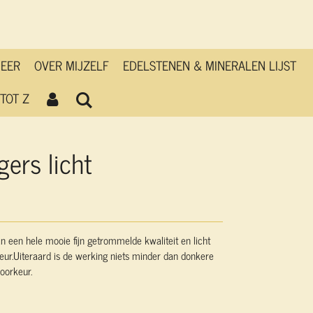
MEER
OVER MIJZELF
EDELSTENEN & MINERALEN LIJST
TOT Z
ers licht
n een hele mooie fijn getrommelde kwaliteit en licht
eur.Uiteraard is de werking niets minder dan donkere
oorkeur.