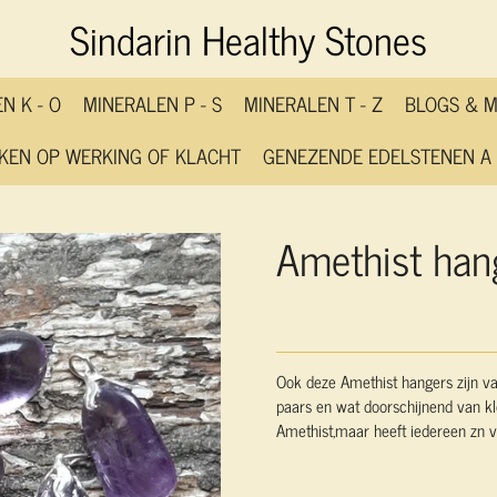
Sindarin Healthy Stones
N K - O
MINERALEN P - S
MINERALEN T - Z
BLOGS & 
KEN OP WERKING OF KLACHT
GENEZENDE EDELSTENEN A 
Amethist hang
Ook deze Amethist hangers zijn va
paars en wat doorschijnend van kl
Amethist,maar heeft iedereen zn v