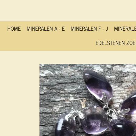
Ga
direct
naar
de
HOME
MINERALEN A - E
MINERALEN F - J
MINERALE
hoofdinhoud
EDELSTENEN ZOE