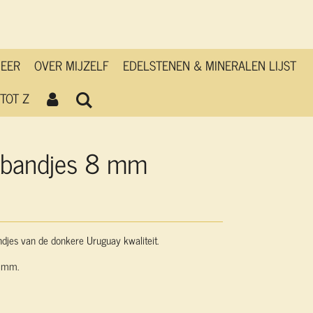
MEER
OVER MIJZELF
EDELSTENEN & MINERALEN LIJST
TOT Z
mbandjes 8 mm
jes van de donkere Uruguay kwaliteit.
8 mm.