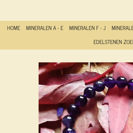
Ga
direct
naar
de
HOME
MINERALEN A - E
MINERALEN F - J
MINERALE
hoofdinhoud
EDELSTENEN ZOE