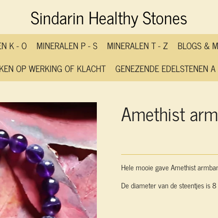
Sindarin Healthy Stones
N K - O
MINERALEN P - S
MINERALEN T - Z
BLOGS & 
KEN OP WERKING OF KLACHT
GENEZENDE EDELSTENEN A 
Amethist ar
Hele mooie gave Amethist armband
De diameter van de steentjes is 