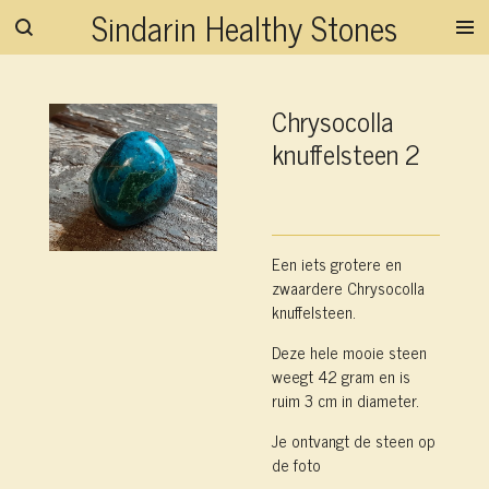
Sindarin Healthy Stones
Ga
direct
naar
de
Chrysocolla
hoofdinhoud
knuffelsteen 2
Een iets grotere en
zwaardere Chrysocolla
knuffelsteen.
Deze hele mooie steen
weegt 42 gram en is
ruim 3 cm in diameter.
Je ontvangt de steen op
de foto