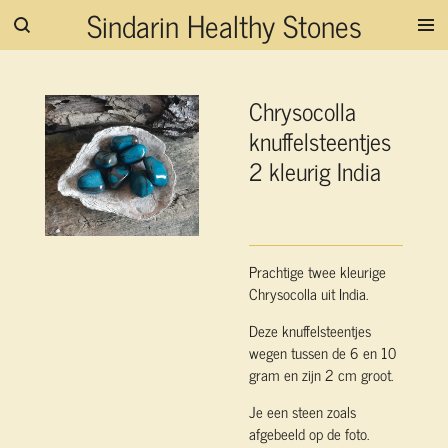
Sindarin Healthy Stones
Ga
direct
naar
de
Chrysocolla
hoofdinhoud
knuffelsteentjes
2 kleurig India
Prachtige twee kleurige
Chrysocolla uit India.
Deze knuffelsteentjes
wegen tussen de 6 en 10
gram en zijn 2 cm groot.
Je een steen zoals
afgebeeld op de foto.