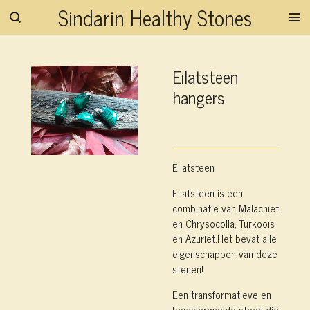
Sindarin Healthy Stones
Ga
direct
naar
de
Eilatsteen
hoofdinhoud
hangers
Eilatsteen
Eilatsteen is een
combinatie van Malachiet
en Chrysocolla, Turkoois
en Azuriet.Het bevat alle
eigenschappen van deze
stenen!
Een transformatieve en
beschermende steen die