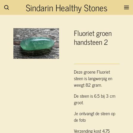
Sindarin Healthy Stones
Ga
direct
naar
de
Fluoriet groen
hoofdinhoud
handsteen 2
Deze groene Fluoriet
steen is langwerpig en
weegt 82 gram.
De steen is 6,5 bij 3 cm
groot.
Je ontvangt de steen op
de foto
Verzending kost 4,75