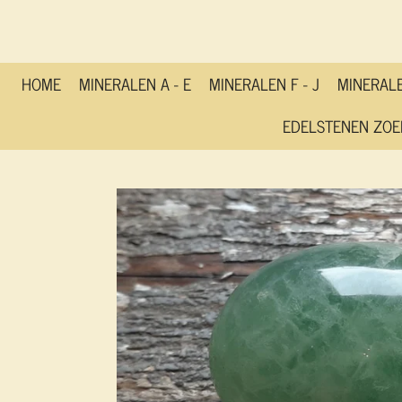
Ga
direct
naar
de
HOME
MINERALEN A - E
MINERALEN F - J
MINERALE
hoofdinhoud
EDELSTENEN ZOE