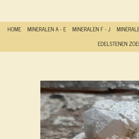
Ga
direct
naar
de
HOME
MINERALEN A - E
MINERALEN F - J
MINERALE
hoofdinhoud
EDELSTENEN ZOE