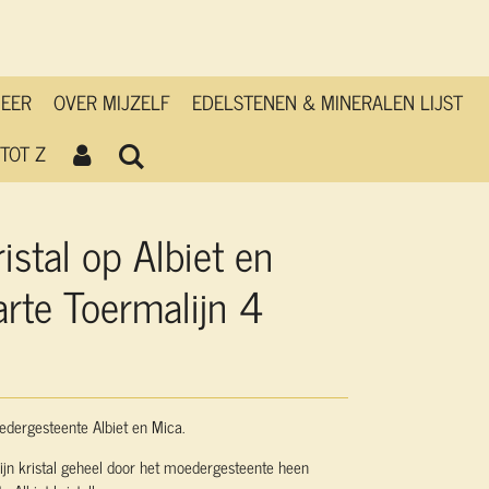
MEER
OVER MIJZELF
EDELSTENEN & MINERALEN LIJST
TOT Z
istal op Albiet en
rte Toermalijn 4
edergesteente Albiet en Mica.
ijn kristal geheel door het moedergesteente heen