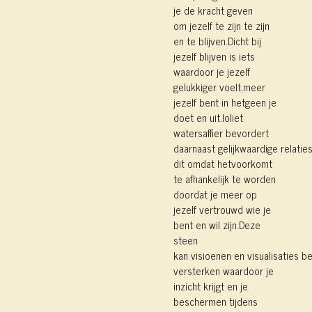
je de kracht geven
om
jezelf te
zijn te zijn
en te blijven.Dicht bij
jezelf blijven is iets
waardoor je jezelf
gelukkiger voelt,meer
jezelf bent in hetgeen je
doet en uit.Ioliet
watersaffier bevordert
daarnaast
gelijkwaardige relaties
dit omdat hetvoorkomt
te afhankelijk te worden
doordat je meer op
jezelf vertrouwd wie je
bent en wil zijn.Deze
steen
kan
visioenen
en
visualisaties 
versterken waardoor je
inzicht krijgt en je
beschermen tijdens