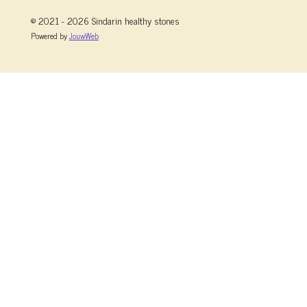
© 2021 - 2026 Sindarin healthy stones
Powered by
JouwWeb