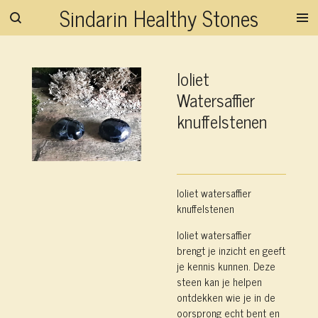
Sindarin Healthy Stones
Ga
direct
naar
de
Ioliet
hoofdinhoud
Watersaffier
knuffelstenen
Ioliet watersaffier
knuffelstenen
Ioliet
watersaffier
brengt
je
inzicht en
geeft
je
kennis
kunnen. Deze
steen kan je helpen
ontdekken wie je in de
oorsprong echt bent en