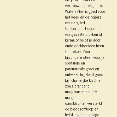
vertrouwen brengt. Ioliet
Watersaffier is goed voor
het keel- en de hogere
chakra’s, het
transormeert oude of
vastgezette stukken of
karma of helpt je door
oude denkbeelden heen
te breken. Zeer
bijzondere steen voor je
spritiuele en
paranormale groei en
ontwikkeling.
Helpt goed
bij lichamelijke klachten
zoals brandend
maagzuur,en andere
maag en
darmklachten,versterkt
de bleodsomloop en
helpt tegen een hoge