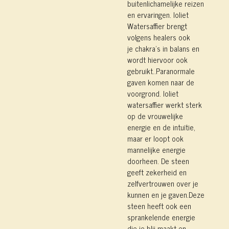
buitenlichamelijke reizen
en ervaringen. Ioliet
Watersaffier brengt
volgens healers ook
je
chakra’s in balans
en
wordt hiervoor ook
gebruikt.
.
Paranormale
gaven komen naar de
voorgrond. Ioliet
watersaffier werkt sterk
op de vrouwelijke
energie en de intuïtie,
maar er loopt ook
mannelijke energie
doorheen. De steen
geeft zekerheid en
zelfvertrouwen over je
kunnen en je gaven.Deze
steen heeft ook een
sprankelende energie
die je blij maakt en