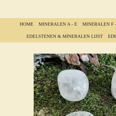
Ga
direct
naar
de
HOME
MINERALEN A - E
MINERALEN F -
hoofdinhoud
EDELSTENEN & MINERALEN LIJST
ED