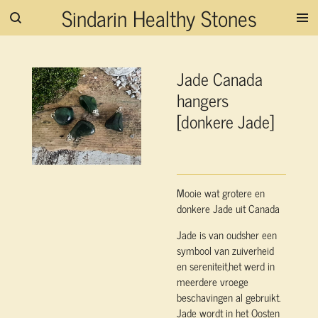
Sindarin Healthy Stones
Ga
direct
naar
de
Jade Canada
hoofdinhoud
hangers
[donkere Jade]
Mooie wat grotere en
donkere Jade uit Canada
Jade is van oudsher een
symbool van zuiverheid
en sereniteit,het werd in
meerdere vroege
beschavingen al gebruikt.
Jade wordt in het Oosten