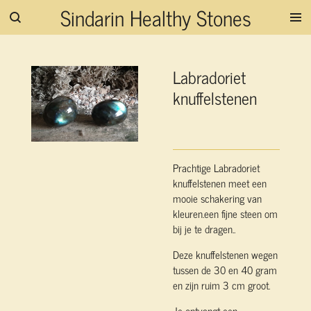
Sindarin Healthy Stones
Ga
direct
naar
de
Labradoriet
hoofdinhoud
knuffelstenen
Prachtige Labradoriet
knuffelstenen meet een
mooie schakering van
kleuren.een fijne steen om
bij je te dragen..
Deze knuffelstenen wegen
tussen de 30 en 40 gram
en zijn ruim 3 cm groot.
Je ontvangt een