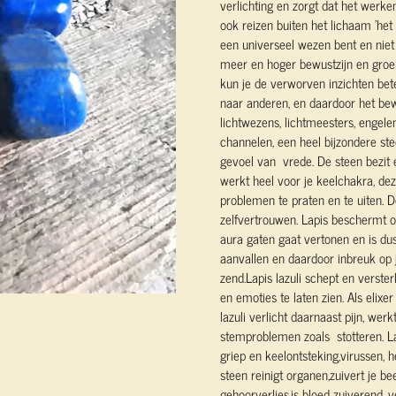
verlichting en zorgt dat het werke
ook reizen buiten het lichaam 'het 
een universeel wezen bent en niet 
meer en hoger bewustzijn en groei.
kun je de verworven inzichten bete
naar anderen, en daardoor het bew
lichtwezens, lichtmeesters, engele
channelen, een heel bijzondere stee
gevoel van vrede. De steen bezit e
werkt heel voor je keelchakra, dez
problemen te praten en te uiten.
D
zelfvertrouwen. Lapis beschermt oo
aura gaten gaat vertonen en is dus
aanvallen en daardoor inbreuk op 
zend.Lapis lazuli schept en verster
en emoties te laten zien. Als elixe
lazuli verlicht daarnaast pijn, we
stemproblemen zoals stotteren. La
griep en keelontsteking,virussen, h
steen reinigt organen,zuivert je 
gehoorverlies,is bloed zuiverend, v