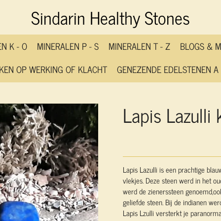
Sindarin Healthy Stones
N K - O
MINERALEN P - S
MINERALEN T - Z
BLOGS & 
KEN OP WERKING OF KLACHT
GENEZENDE EDELSTENEN A 
Lapis Lazulli 
Lapis Lazulli is een prachtige bla
vlekjes. Deze steen werd in het o
werd de zienerssteen genoemd,ook
geliefde steen. Bij de indianen w
Lapis Lzulli versterkt je paranorm