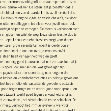
n met dromen inzicht geeft en maakt spirituele reizen
zien'' gemakkelijker. De steen laat je beseffen dat je
slechts alleen van de aarde. Lapis lazulli creëert dus
De steen reinigt de vijfde en zesde chakra’s, hierdoor
r uiten en uitleggen niet alleen voor jezelf maar ook
ustzijn helpen te verhogen. De steen is verbonden met
n en gidsen en wijst de weg. Deze steen leert je dus te
n. Lapis Lazulli verlicht stress en zorgt voor dieper
en zeer grote sereniteit,en opent je derde oog en
e steen leert je ook om over je emoties en/of
e steen haalt verlegenheid weg en geeft
k heel erg goed je aura,en laat niet zomaar toe dat je
 is goed voor mensen die wat gevoeliger zijn.
je psyche stuurt de steen terug naar degene die
kt liefdes en vriendschapsrelaties en helpt je gevoelens
r lost het emotionele vastzittende gevoelens op,Lapis
rkt goed tegen migraine en werkt goed voor spraak- en
pis Lazulli werkt goed tegen verkoudheid, angina,
et zenuwstelsel, het strottenhoofd en de schildklier. De
beenmerg, verhoogt het immuunsysteem, werkt bij
erlaagd de bloeddruk, verlicht duizeligheid , versterkt