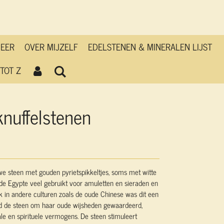
MEER
OVER MIJZELF
EDELSTENEN & MINERALEN LIJST
TOT Z
knuffelstenen
uwe steen met gouden pyrietspikkeltjes, soms met witte
ude Egypte veel gebruikt voor amuletten en sieraden en
 in andere culturen zoals de oude Chinese was dit een
erd de steen om haar oude wijsheden gewaardeerd,
ale en spirituele vermogens. De steen stimuleert