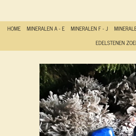
Ga
direct
naar
de
HOME
MINERALEN A - E
MINERALEN F - J
MINERALE
hoofdinhoud
EDELSTENEN ZOE