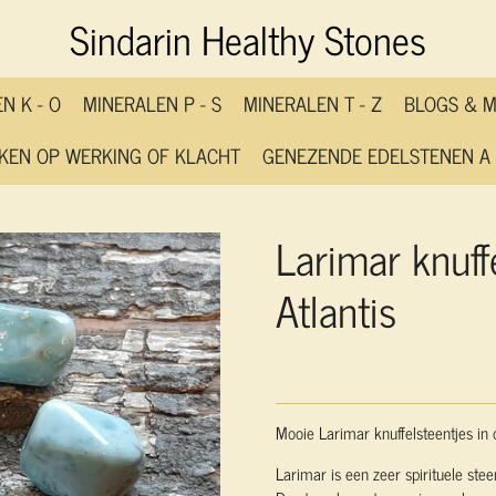
Sindarin Healthy Stones
N K - O
MINERALEN P - S
MINERALEN T - Z
BLOGS & 
KEN OP WERKING OF KLACHT
GENEZENDE EDELSTENEN A 
Larimar knuff
Atlantis
Mooie Larimar knuffelsteentjes in 
Larimar is een z
eer spirituele ste