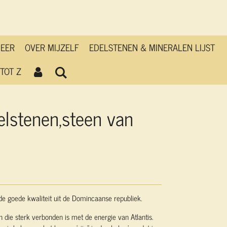
MEER
OVER MIJZELF
EDELSTENEN & MINERALEN LIJST
TOT Z
elstenen,steen van
de goede kwaliteit uit de Domincaanse republiek.
en die sterk verbonden is met de energie van Atlantis.