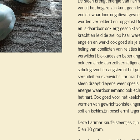
De steen brengt energie van harmon
vanuit het hogere zijn kunt gaan l
voelen, waardoor negatieve gevoele
worden verhelderd en opgelost De 
en is daardoor ook erg geschikt vo
kracht en leid de ziel op haar wa
engelen en werkt ook goed als je 
heling van conflicten van relaties
verwijdert blokkades en beperkinge
ook een einde aan zelfvernietigend
schuldgevoel en angsten of het ge
sereniteit en evenwicht. Larimar b
steen draagt diegene weer speels .
energie waardoor iemand ook echt
het hart. Ook goed voor het keelcha
vormen van gewrichtsontstekingen,
spit en ischias.En beschermt tegen
Deze Larimar knuffelsteentjes zij
5 en 10 gram.