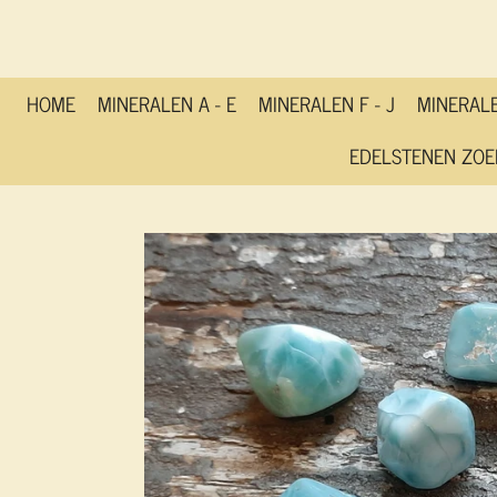
Ga
direct
naar
de
HOME
MINERALEN A - E
MINERALEN F - J
MINERALE
hoofdinhoud
EDELSTENEN ZOE