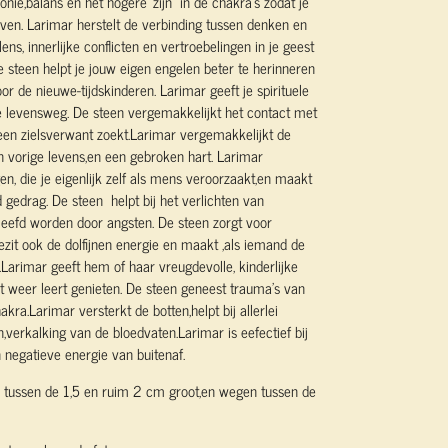
ie,balans en het hogere 'zijn'' in de chakra’s zodat je
even. Larimar herstelt de verbinding tussen denken en
ns, innerlijke conflicten en vertroebelingen in je geest
steen helpt je jouw eigen engelen beter te herinneren
or de nieuwe-tijdskinderen. Larimar geeft je spirituele
re levensweg. De steen vergemakkelijkt het contact met
een zielsverwant zoekt.Larimar vergemakkelijkt de
 in vorige levens,en een gebroken hart. Larimar
n, die je eigenlijk zelf als mens veroorzaakt,en maakt
 gedrag. De steen helpt bij het verlichten van
leefd worden door angsten. De steen zorgt voor
ezit ook de dolfijnen energie en maakt ,als iemand de
Larimar geeft hem of haar vreugdevolle, kinderlijke
 weer leert genieten. De steen geneest trauma’s van
kra.Larimar versterkt de botten,helpt bij allerlei
verkalking van de bloedvaten.Larimar is eefectief bij
 negatieve energie van buitenaf.
n tussen de 1,5 en ruim 2 cm groot,en wegen tussen de