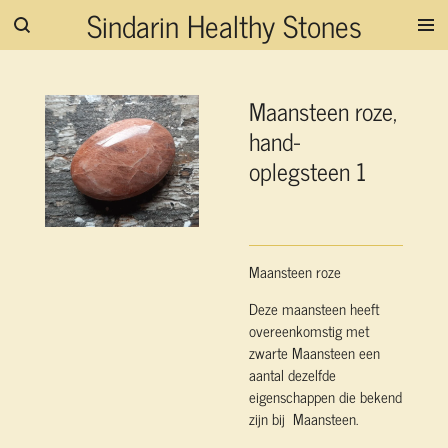
Sindarin Healthy Stones
Ga
direct
naar
de
Maansteen roze,
hoofdinhoud
hand-
oplegsteen 1
Maansteen roze
Deze maansteen heeft
overeenkomstig met
zwarte Maansteen een
aantal dezelfde
eigenschappen die bekend
zijn bij Maansteen.