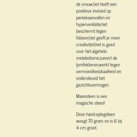
de vrouw,het heeft een
positieve invloed op
paniekaanvallen en
hypervenilatie,het
beschermt tegen
fobieen,het geeft je meer
creativiteit,het is goed
voor het algehele
metabolisme,zuivert de
lymfeklieren,werkt tegen
vermoeidheid,kaalheid en
ondersteund het
gezichtsvermogen.
Maansteen is een
magische steen!
Deze hand-oplegsteen
weegt 70 gram en is 6 bij
4 cm groot.