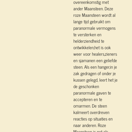
overeenkomstig met
ander Maansteen. Deze
roze Maansteen wordt al
lange tijd gebruikt om
paranormale vermogens
te versterken en
helderziendheid te
ontwikkelen,het is ook
weer voor healers,zieners
en sjamanen een geliefde
steen. Als een hanger,in je
zak gedragen of onder je
kussen gelegd, leert het je
de geschonken
paranormale gaven te
accepteren en te
omarmen. De steen
kalmeert overdreven
reacties op situaties en
naar anderen. Roze
Maansteen is net als