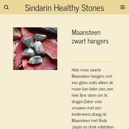
Sindarin Healthy Stones
Ga
direct
naar
de
Maansteen
hoofdinhoud
zwart hangers
Hele mooi zwarte
Maansteen hangers met
een glans zoals alleen de
maan kan laten zien...een
hele fijne steen om te
dragen.Zeker voor
vrouwen met een
kinderwens..draag de
Maansteen met Rode
Jaspis en drink edelsteen