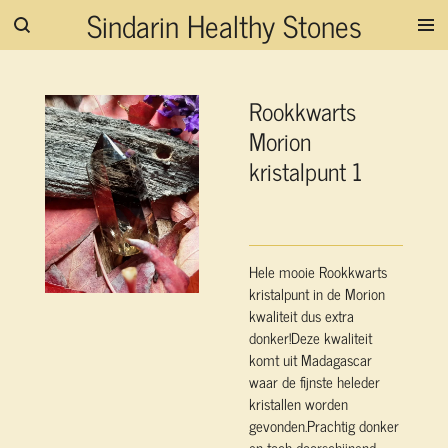
Sindarin Healthy Stones
Ga
direct
naar
de
Rookkwarts
hoofdinhoud
Morion
kristalpunt 1
Hele mooie Rookkwarts
kristalpunt in de Morion
kwaliteit dus extra
donker!Deze kwaliteit
komt uit Madagascar
waar de fijnste heleder
kristallen worden
gevonden.Prachtig donker
en toch doorschijnend.