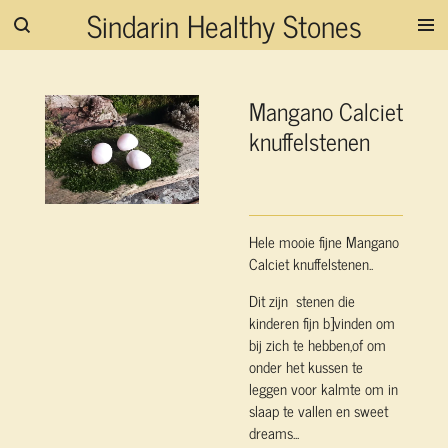
Sindarin Healthy Stones
Ga
direct
naar
de
Mangano Calciet
hoofdinhoud
knuffelstenen
Hele mooie fijne Mangano
Calciet knuffelstenen..
Dit zijn stenen die
kinderen fijn b]vinden om
bij zich te hebben,of om
onder het kussen te
leggen voor kalmte om in
slaap te vallen en sweet
dreams...