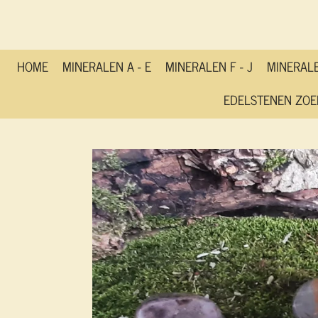
Ga
direct
naar
de
HOME
MINERALEN A - E
MINERALEN F - J
MINERALE
hoofdinhoud
EDELSTENEN ZOE