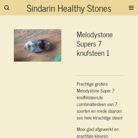
Sindarin Healthy Stones
Ga
direct
naar
de
Melodystone
hoofdinhoud
Supers 7
knufsteen 1
Prachtige grotere
Melodystone Super 7
knuffelsteen,de
combinatiesteen van 7
soorten en mede daarom
een hele ktrachtige steen!
Mooi glad afgewerkt en
prachtige kleuren.