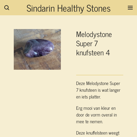
Sindarin Healthy Stones
Ga
direct
naar
de
Melodystone
hoofdinhoud
Super 7
knufsteen 4
Deze Melodystone Super
7 knufsteen is wat langer
en iets platter.
Erg mooi van kleur en
door de vorm overal in
mee te nemen.
Deze knuffelsteen weegt