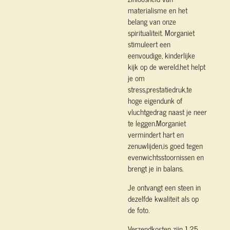
materialisme en het
belang van onze
spiritualiteit. Morganiet
stimuleert een
eenvoudige, kinderlijke
kijk op de wereld.het helpt
je om
stress,prestatiedruk,te
hoge eigendunk of
vluchtgedrag naast je neer
te leggen.Morganiet
vermindert hart en
zenuwlijden,is goed tegen
evenwichtsstoornissen en
brengt je in balans.
Je ontvangt een steen in
dezelfde kwaliteit als op
de foto.
Verzendkosten zijn 1,25