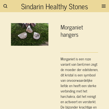
Sindarin Healthy Stones
Ga
direct
naar
de
Morganiet
hoofdinhoud
hangers
Morganiet is een roze
variant van beril,men zegt:
de moeder der edelstenen,
dit kristal is een symbool
van onvoorwaardelijke
liefde en heeft een sterke
verbinding met het
harchakra, dat het reinigt
en activeert en versterkt.
De bijzonder krachtige en