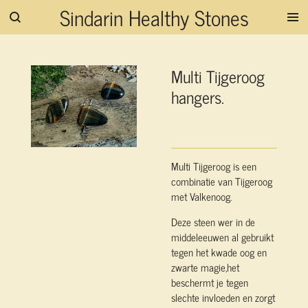
Sindarin Healthy Stones
Ga
direct
naar
de
Multi Tijgeroog
hoofdinhoud
hangers.
Multi Tijgeroog is een
combinatie van Tijgeroog
met Valkenoog.
Deze steen wer in de
middeleeuwen al gebruikt
tegen het kwade oog en
zwarte magie,het
beschermt je tegen
slechte invloeden en zorgt