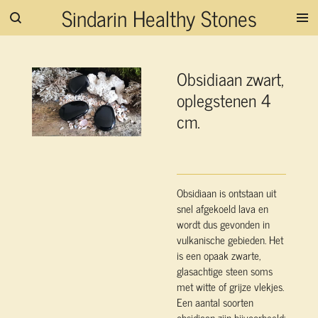
Sindarin Healthy Stones
Ga
direct
naar
de
Obsidiaan zwart,
hoofdinhoud
oplegstenen 4
cm.
Obsidiaan is ontstaan uit
snel afgekoeld lava en
wordt dus gevonden in
vulkanische gebieden. Het
is een opaak zwarte,
glasachtige steen soms
met witte of grijze vlekjes.
Een aantal soorten
obsidiaan zijn bijvoorbeeld: