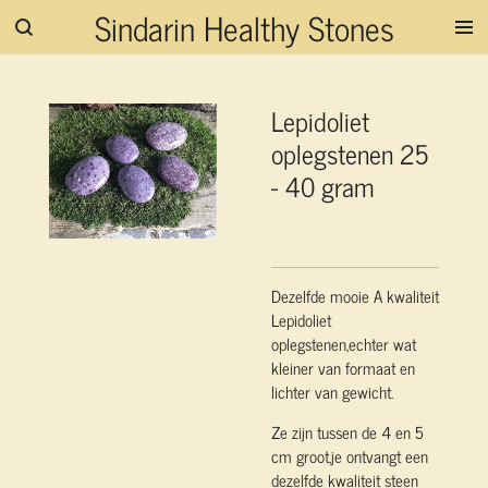
Sindarin Healthy Stones
Ga
direct
naar
de
Lepidoliet
hoofdinhoud
oplegstenen 25
- 40 gram
Dezelfde mooie A kwaliteit
Lepidoliet
oplegstenen,echter wat
kleiner van formaat en
lichter van gewicht.
Ze zijn tussen de 4 en 5
cm groot,je ontvangt een
dezelfde kwaliteit steen