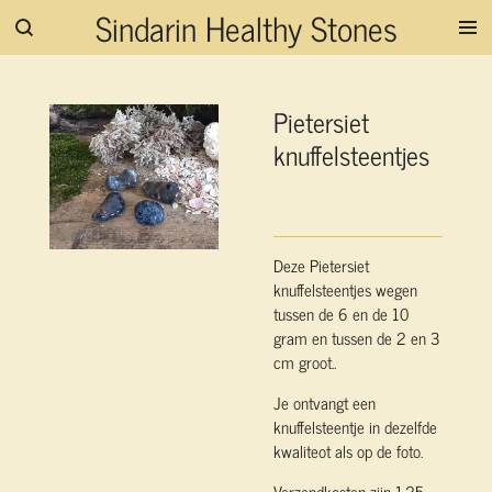
Sindarin Healthy Stones
Ga
direct
naar
de
Pietersiet
hoofdinhoud
knuffelsteentjes
Deze Pietersiet
knuffelsteentjes wegen
tussen de 6 en de 10
gram en tussen de 2 en 3
cm groot..
Je ontvangt een
knuffelsteentje in dezelfde
kwaliteot als op de foto.
Verzendkosten zijn 1,25