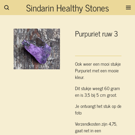
Sindarin Healthy Stones
Ga
direct
naar
de
Purpuriet ruw 3
hoofdinhoud
Ook weer een mooi stukje
Purpuriet met een mooie
kleur.
Dit stukje weegt 60 gram
en is 3,5 bij 5 cm groot.
Je ontvangt het stuk op de
foto
Verzendkosten zijn 4,75,
gaat net in een