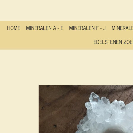
Ga
direct
naar
de
HOME
MINERALEN A - E
MINERALEN F - J
MINERALE
hoofdinhoud
EDELSTENEN ZOE