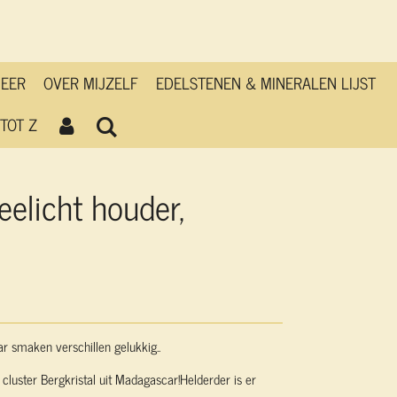
MEER
OVER MIJZELF
EDELSTENEN & MINERALEN LIJST
TOT Z
eelicht houder,
ar smaken verschillen gelukkig..
cluster Bergkristal uit Madagascar!Helderder is er