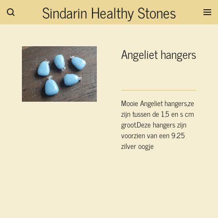
Sindarin Healthy Stones
Ga
direct
naar
de
Angeliet hangers
hoofdinhoud
Mooie Angeliet hangers,ze
zijn tussen de 1,5 en s cm
groot.Deze hangers zijn
voorzien van een 9.25
zilver oogje