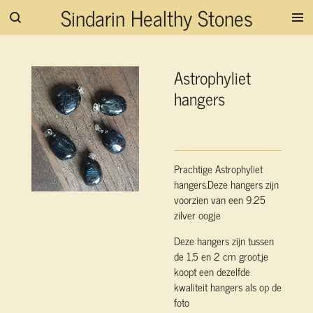
Sindarin Healthy Stones
Ga
direct
naar
de
Astrophyliet
hoofdinhoud
hangers
Prachtige Astrophyliet
hangers.Deze hangers zijn
voorzien van een 9.25
zilver oogje
Deze hangers zijn tussen
de 1,5 en 2 cm groot,je
koopt een dezelfde
kwaliteit hangers als op de
foto