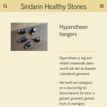
Sindarin Healthy Stones
Ga
direct
naar
de
Hyperstheen
hoofdinhoud
hangers
Hyperstheen is nog een
relatief onbekende steen
,wordt ook wel de fluwelen
Labradoriet genoemd.
Het heeft een zijdeglans
en is doorzichtig tot
doorschijnend. De kleur is
grijswit, groenwit, geelwit,
bruin of zwartgrijs.