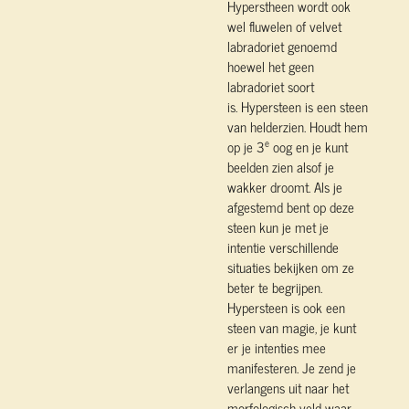
Hyperstheen wordt ook
wel fluwelen of velvet
labradoriet genoemd
hoewel het geen
labradoriet soort
is.
Hypersteen is een steen
van helderzien. Houdt hem
e
op je 3
oog en je kunt
beelden zien alsof je
wakker droomt. Als je
afgestemd bent op deze
steen kun je met je
intentie verschillende
situaties bekijken om ze
beter te begrijpen.
Hypersteen is ook een
steen van magie, je kunt
er je intenties mee
manifesteren. Je zend je
verlangens uit naar het
morfologisch veld waar