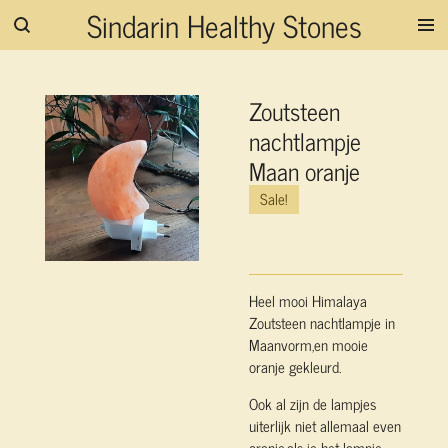
Sindarin Healthy Stones
Ga
direct
naar
de
Zoutsteen
hoofdinhoud
nachtlampje
Maan oranje
Sale!
Heel mooi Himalaya
Zoutsteen nachtlampje in
Maanvorm,en mooie
oranje gekleurd.
Ook al zijn de lampjes
uiterlijk niet allemaal even
oranje,als je het lampje