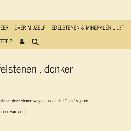
MEER
OVER MIJZELF
EDELSTENEN & MINERALEN LIJST
TOT Z
felstenen , donker
elstenen,deze stenen wegen tussen de 10 en 15 gram.
 mooi van kleur.