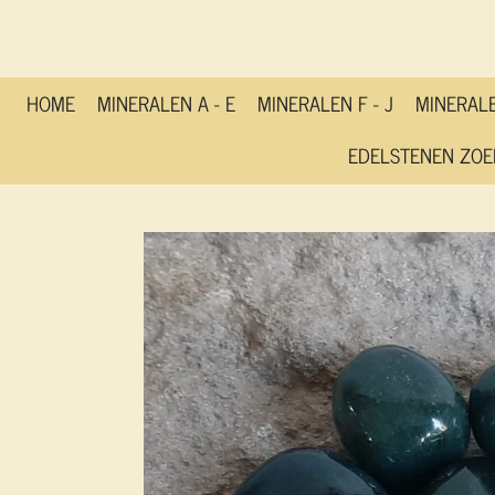
Ga
direct
naar
de
HOME
MINERALEN A - E
MINERALEN F - J
MINERALE
hoofdinhoud
EDELSTENEN ZOE