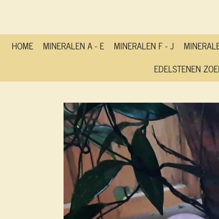
Ga
direct
naar
de
HOME
MINERALEN A - E
MINERALEN F - J
MINERALE
hoofdinhoud
EDELSTENEN ZOE