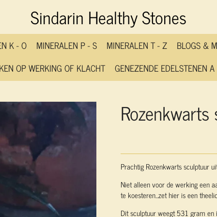
Sindarin Healthy Stones
N K - O
MINERALEN P - S
MINERALEN T - Z
BLOGS & 
KEN OP WERKING OF KLACHT
GENEZENDE EDELSTENEN A 
Rozenkwarts 
Prachtig Rozenkwarts sculptuur u
Niet alleen voor de werking een 
te koesteren...zet hier is een theelic
Dit sculptuur weegt 531 gram en is