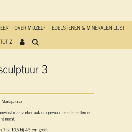
MEER
OVER MIJZELF
EDELSTENEN & MINERALEN LIJST
TOT Z
sculptuur 3
it Madagascar!
aanwinst maarz eker ook om gewoon neer te zetten en
ht naast..
 7 bij 10,5 bij 4,5 cm groot.