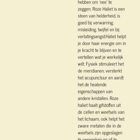
hebben om ‘nee’ te
zeggen. Roze Haliet is een
steen van helderheid, is
goed bij verwarring,
misleiding, twijfel en bij
verlatingsangst.Haliet helpt
je door haar energie om in
je kracht te blijven en te
vertellen wat je werkelijk
wilt. Fysiek stimuleert het
de meridianen, versterkt
het acupunctuur en aardt
het de healende
eigenschappen van
andere kristallen. Roze
haliet haalt gifstoffen uit
de cellen en weefsels van
het lichaam, ook helpt het
zware metalen die in de
weefsels zijn opgeslagen
te verwerken en af te