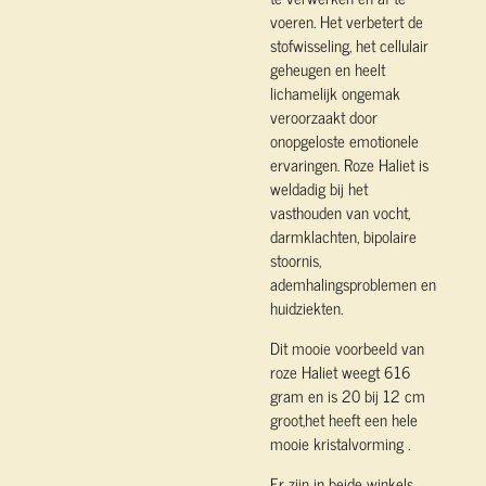
voeren. Het verbetert de
stofwisseling, het cellulair
geheugen en heelt
lichamelijk ongemak
veroorzaakt door
onopgeloste emotionele
ervaringen. Roze Haliet is
weldadig bij het
vasthouden van vocht,
darmklachten, bipolaire
stoornis,
ademhalingsproblemen en
huidziekten.
Dit mooie voorbeeld van
roze Haliet weegt 616
gram en is 20 bij 12 cm
groot,het heeft een hele
mooie kristalvorming
.
Er zijn in beide winkels