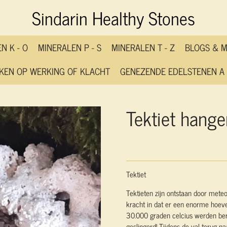
Sindarin Healthy Stones
N K - O
MINERALEN P - S
MINERALEN T - Z
BLOGS & 
KEN OP WERKING OF KLACHT
GENEZENDE EDELSTENEN A 
Tektiet hange
Tektiet
Tektieten zijn ontstaan door meteo
kracht in dat er een enorme hoev
30.000 graden celcius werden ber
geslingerd! Tijdens de val terug n