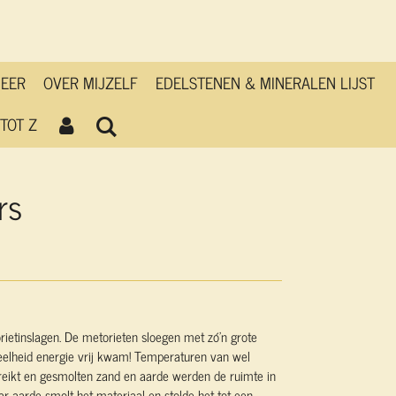
MEER
OVER MIJZELF
EDELSTENEN & MINERALEN LIJST
TOT Z
rs
rietinslagen. De metorieten sloegen met zó'n grote
eelheid energie vrij kwam! Temperaturen van wel
eikt en gesmolten zand en aarde werden de ruimte in
aar aarde smolt het materiaal en stolde het tot een