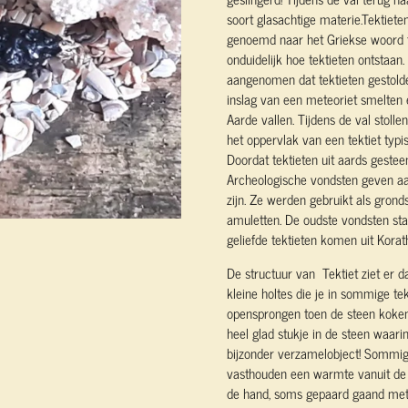
soort glasachtige materie.
Tektiete
genoemd naar het Griekse woord t
onduidelijk hoe tektieten ontsta
aangenomen dat tektieten gestolde
inslag van een meteoriet smelten
Aarde vallen. Tijdens de val stoll
het oppervlak van een tektiet typi
Doordat tektieten uit aards gesteent
Archeologische vondsten geven aan 
zijn. Ze werden gebruikt als grond
amuletten. De oudste vondsten sta
geliefde tektieten komen uit Korath
De structuur van Tektiet ziet er da
kleine holtes die je in sommige tek
opensprongen toen de steen kokend
heel glad stukje in de steen waarin
bijzonder verzamelobject!
Sommige
vasthouden een warmte vanuit de s
de hand, soms gepaard gaand met 