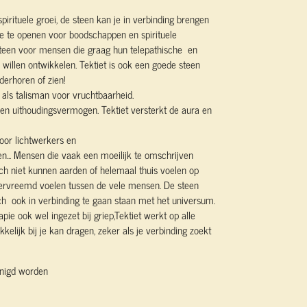
pirituele groei, de steen kan je in verbinding brengen
e te openen voor boodschappen en spirituele
 steen voor mensen die graag hun telepathische en
illen ontwikkelen. Tektiet is ook een goede steen
derhoren of zien!
 als talisman voor vruchtbaarheid.
,- en uithoudingsvermogen. Tektiet versterkt de aura en
oor lichtwerkers en
en... Mensen die vaak een moeilijk te omschrijven
ch niet kunnen aarden of helemaal thuis voelen op
ervreemd voelen tussen de vele mensen. De steen
ch ook in verbinding te gaan staan met het universum.
pie ook wel ingezet bij griep,Tektiet werkt op alle
kelijk bij je kan dragen, zeker als je verbinding zoekt
inigd worden