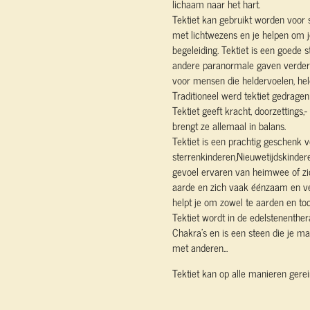
lichaam naar het hart.
Tektiet kan gebruikt worden voor s
met lichtwezens en je helpen om j
begeleiding. Tektiet is een goede
andere paranormale gaven verder w
voor mensen die heldervoelen, hel
Traditioneel werd tektiet gedragen
Tektiet geeft kracht, doorzettings
brengt ze allemaal in balans.
Tektiet is een prachtig geschenk v
sterrenkinderen,Nieuwetijdskinder
gevoel ervaren van heimwee of zi
aarde en zich vaak éénzaam en v
helpt je om zowel te aarden en to
Tektiet wordt in de edelstenenthera
Chakra's en is een steen die je mak
met anderen...
Tektiet kan op alle manieren gere