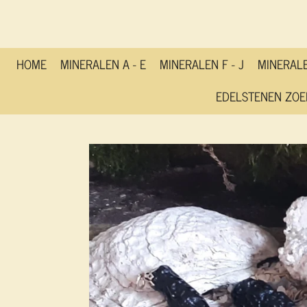
Ga
direct
naar
de
HOME
MINERALEN A - E
MINERALEN F - J
MINERALE
hoofdinhoud
EDELSTENEN ZOE