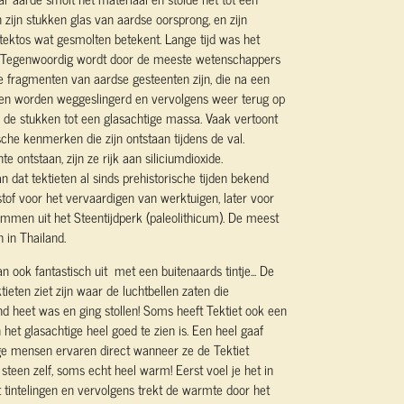
n zijn stukken glas van aardse oorsprong, en zijn
ektos wat gesmolten betekent. Lange tijd was het
an. Tegenwoordig wordt door de meeste wetenschappers
 fragmenten van aardse gesteenten zijn, die na een
 en worden weggeslingerd en vervolgens weer terug op
en de stukken tot een glasachtige massa. Vaak vertoont
sche kenmerken die zijn ontstaan tijdens de val.
e ontstaan, zijn ze rijk aan siliciumdioxide.
dat tektieten al sinds prehistorische tijden bekend
stof voor het vervaardigen van werktuigen, later voor
mmen uit het Steentijdperk (paleolithicum). De meest
 in Thailand.
n ook fantastisch uit met een buitenaards tintje... De
tieten ziet zijn waar de luchtbellen zaten die
 heet was en ging stollen! Soms heeft Tektiet ook een
 het glasachtige heel goed te zien is. Een heel gaaf
 mensen ervaren direct wanneer ze de Tektiet
teen zelf, soms echt heel warm! Eerst voel je het in
tintelingen en vervolgens trekt de warmte door het