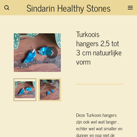
Sindarin Healthy Stones
Ga
direct
naar
de
Turkoois
hoofdinhoud
hangers 2,5 tot
3 cm natuurlijke
vorm
Deze Turkoois hangers
zijn ook wel wat langer ,
echter wel wat smaller en
dunner en nog niet de