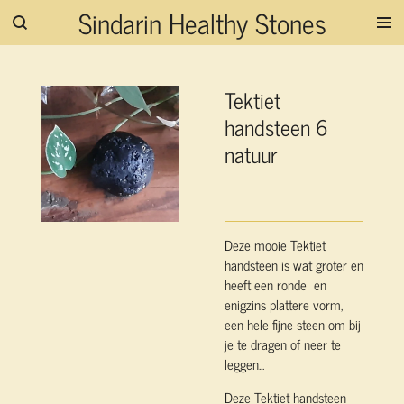
Sindarin Healthy Stones
Ga
direct
naar
de
Tektiet
hoofdinhoud
handsteen 6
natuur
Deze mooie Tektiet
handsteen is wat groter en
heeft een ronde en
enigzins plattere vorm,
een hele fijne steen om bij
je te dragen of neer te
leggen...
Deze Tektiet handsteen