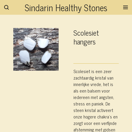
Sindarin Healthy Stones
Ga
direct
naar
de
Scolesiet
hoofdinhoud
hangers
Scolesiet is een zeer
zachtaardig kristal van
innerlijke vrede, het is
als een balsem voor
iedereen met angsten,
stress en paniek. De
steen kristal activeert
onze hogere chakra’s en
zorgt voor een verfijnde
afstemming met gidsen