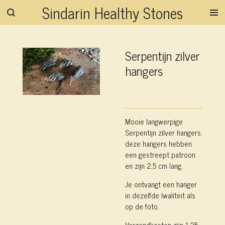
Sindarin Healthy Stones
Ga
direct
naar
de
Serpentijn zilver
hoofdinhoud
hangers
Mooie langwerpige
Serpentijn zilver hangers,
deze hangers hebben
een gestreept patroon
en zijn 2,5 cm lang.
Je ontvangt een hanger
in dezelfde lwaliteit als
op de foto.
Verzendkosten zijn 1,25