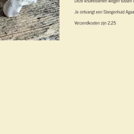
Deze knuffelstenen wegen tussen 
Je ontvangt een Slangenhuid Agaat 
Verzendkosten zijn 2,25