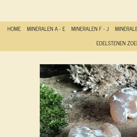
Ga
direct
naar
de
HOME
MINERALEN A - E
MINERALEN F - J
MINERALE
hoofdinhoud
EDELSTENEN ZOE