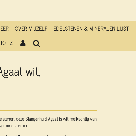
MEER
OVER MIJZELF
EDELSTENEN & MINERALEN LIJST
TOT Z
gaat wit,
elstenen, deze Slangenhuid Agaat is wit melkachtig van
afgeronde vormen.