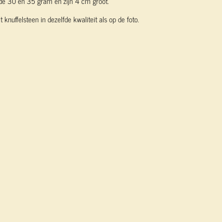
de 30 en 35 gram en zijn 4 cm groot.
knuffelsteen in dezelfde kwaliteit als op de foto.